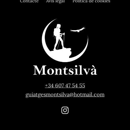
Contacte
Avís legal
Política de cookies
+34 607 47 54 55
guiatgesmontsilva@hotmail.com