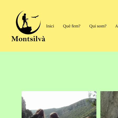
Inici
Què fem?
Qui som?
A